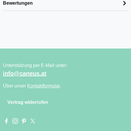
Bewertungen
Unterstützung per E-Mail unter:
info@caneus.at
Über unser
Kontaktformular
.
Vertrag widerrufen
Besuche uns auf Facebook – öffnet in neuem Tab (externer Li
Schau auf Instagram vorbei – öffnet in neuem Tab (externe
Lass dich auf Pinterest inspirieren – öffnet in neuem T
Folge uns auf X – öffnet in neuem Tab (externer L