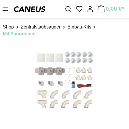
Zum Hauptinhalt springen
0,00 €*
Du hast 0 Produkte a
Shop
Zentralstaubsauger
Einbau-Kits
Mit Saugdosen
Bildergalerie überspringen