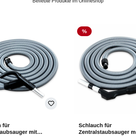
Beliebte Produkte im Onlineshop
Rabatt
%
 für
Schlauch für
taubsauger mit
Zentralstaubsauger mi