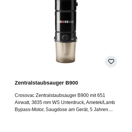
, da er mit einem
Schlaucheinzug-Systeme z
gedämmten Motor
gewährleisten. Für den ulti
attet ist. Dadurch wird der
Komfort sind die Crossvac
uf ein Minimum reduziert
Zentralstaubsauger der B-S
n kann den Staubsauger
mit einem Dauerfilter ausgest
n ruhigeren Umgebungen
der nie ausgetauscht werde
törende Geräusche
muss. Mit einem Crossvac 
den. Großer Staubbehälter:
Zentralstaubsauger kannst 
ntralsauger verfügt über
Jahr für Jahr an einer mühe
großen Staubbehälter mit
und leistungsstarken
Fassungsvermögen von 23
Hausreinigung erfreuen. Original
Zentralstaubsauger B900
. Dadurch muss der Behälter
Ametek™-Motor für starke u
r geleert werden und es ist
lang anhaltende Saugleistu
Crossvac Zentralstaubsauger B900 mit 651
öglich, größere
Selbstreinigender, permane
Airwatt, 3835 mm WS Unterdruck, Ametek/Lamb
ungsarbeiten ohne
CleanShield™-Filter fängt f
Bypass-Motor, Saugdose am Gerät, 5 Jahren
rechung durchzuführen.
Staubpartikel auf und macht
Garantie und wartungsfreiem HEPA-Filter. Für
sfreier Hubfilter: Der
externe Absaugung überflüs
größere Gebäudeflächen oder über 10
lstaubsauger B600 von
Der durchsichtige
Saugdosen oder 5x Schlaucheinzug wie Hide-a-