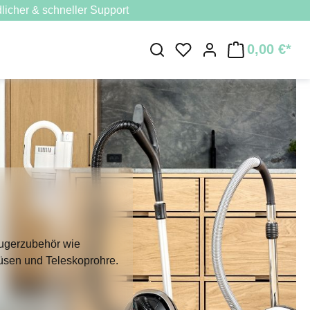
licher & schneller Support
0,00 €*
Du hast 0 Produkte au
ugerzubehör wie
sen und Teleskoprohre.