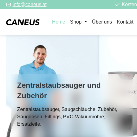
info@caneus.at
Kosten
m Hauptinhalt springen
Zur Suche springen
Zur Hauptnavigation springen
Home
Shop
Über uns
Kontakt
Zentralstaubsauger und
Zubehör
Zentralstaubsauger, Saugschläuche, Zubehör,
Saugdosen, Fittings, PVC-Vakuumrohre,
Ersatzteile.