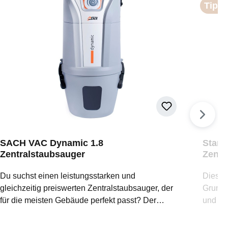
Tipp
u
mativen
eries
attet,
n
B900
du dich
losen
SACH VAC Dynamic 1.8
Stand
nd
Zentralstaubsauger
Zentr
ng
Schla
nter
Du suchst einen leistungsstarken und
Dieses 
eine
gleichzeitig preiswerten Zentralstaubsauger, der
Grunda
 eine
für die meisten Gebäude perfekt passt? Der
und ei
sig.
SACH VAC Dynamic 1.8 ist die ideale Wahl! Als
für we
unser Topseller bietet er Dir die perfekte
Werkst