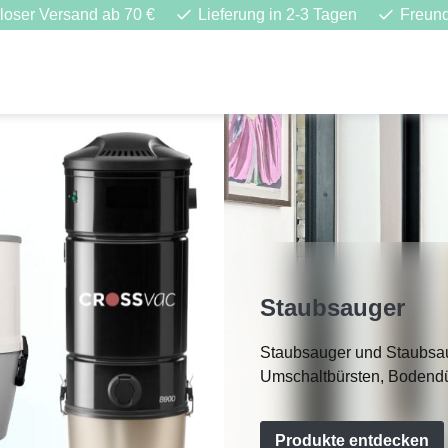
loser Versand ab 70 €
Lieferung in 2-3 Tagen
Freund
Staubsauger
Staubsauger und Staubsa
Umschaltbürsten, Bodendü
Produkte entdecken