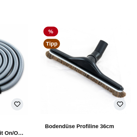
Rabatt
%
Tipp
Bodendüse Profiline 36cm
t On/Off-