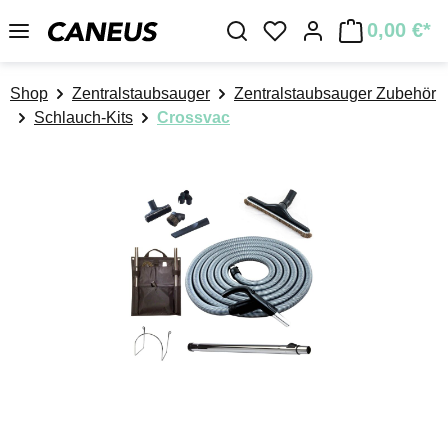
Zum Hauptinhalt springen
0,00 €*
Du hast 0 Produkte a
Shop
Zentralstaubsauger
Zentralstaubsauger Zubehör
Schlauch-Kits
Crossvac
Bildergalerie überspringen