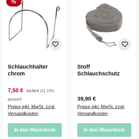
Rabatt
%
Schlauchhalter
Stoff
chrom
Schlauchschutz
Verkaufspreis:
Regulärer Preis:
7,50 €
10,90 €
(31.19%
Regulärer Preis:
39,90 €
gespart)
Preise inkl. MwSt. zzgl.
Preise inkl. MwSt. zzgl.
Versandkosten
Versandkosten
In den Warenkorb
In den Warenkorb