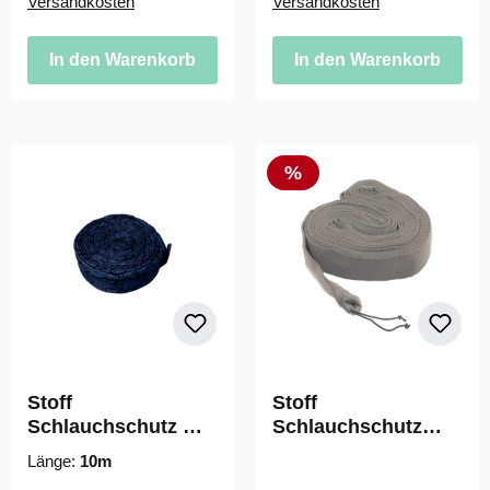
Versandkosten
Versandkosten
In den Warenkorb
In den Warenkorb
Rabatt
%
Stoff
Stoff
Schlauchschutz mit
Schlauchschutz
Zippverschluss
"VacSoc" 9 m
Länge:
10m