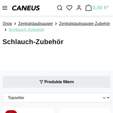
Zum Hauptinhalt springen
0,00 €*
Du hast 0 Produkte a
Shop
Zentralstaubsauger
Zentralstaubsauger Zubehör
Schlauch-Zubehör
Schlauch-Zubehör
Produkte filtern