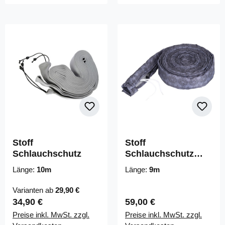
Stoff
Stoff
Schlauchschutz
Schlauchschutz
"VacSoc" mit Zipp
Länge:
10m
Länge:
9m
Varianten ab
29,90 €
Regulärer Preis:
Regulärer Preis:
34,90 €
59,00 €
Preise inkl. MwSt. zzgl.
Preise inkl. MwSt. zzgl.