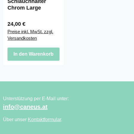
Schlauchhalter
Chrom Large
Regulärer Preis:
24,00 €
Preise inkl. MwSt. zzgl.
Versandkosten
In den Warenkorb
Unterstützung per E-Mail unter:
info@caneus.at
Über unser
Kontaktformular
.