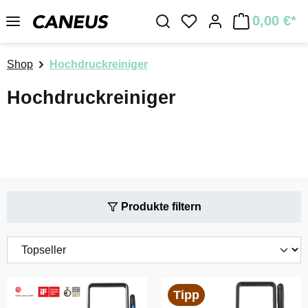
Zum Hauptinhalt springen
0,00 €*
Du hast 0 Produkte a
Shop
Hochdruckreiniger
Hochdruckreiniger
Produkte filtern
Tipp