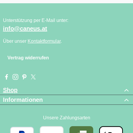
Unterstützung per E-Mail unter:
info@caneus.at
Über unser
Kontaktformular
.
Vertrag widerrufen
Besuche uns auf Facebook – öffnet in neuem Tab (externer Li
Schau auf Instagram vorbei – öffnet in neuem Tab (externe
Lass dich auf Pinterest inspirieren – öffnet in neuem T
Folge uns auf X – öffnet in neuem Tab (externer L
Shop
Informationen
Unsere Zahlungsarten