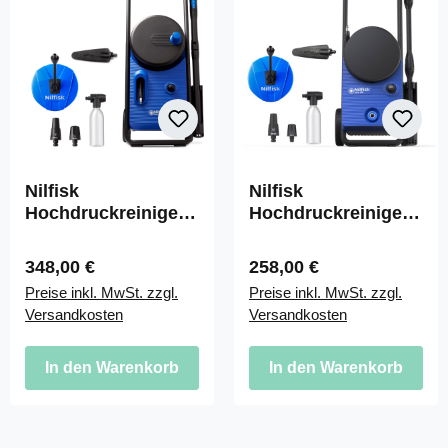
Nilfisk
Nilfisk
Hochdruckreiniger
Hochdruckreiniger
CORE 140-8
CORE 130-6
POWERCONTROL
POWERCONTROL -
Regulärer Preis:
Regulärer Preis:
348,00 €
258,00 €
IH - PCA
PCA
Preise inkl. MwSt. zzgl.
Preise inkl. MwSt. zzgl.
Versandkosten
Versandkosten
In den Warenkorb
In den Warenkorb