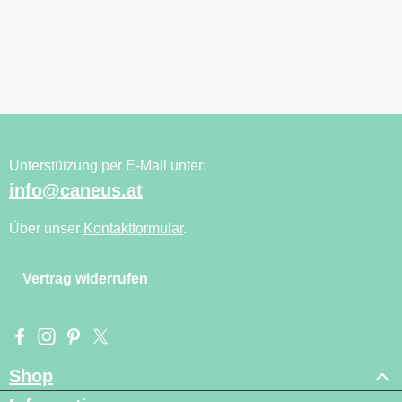
Unterstützung per E-Mail unter:
info@caneus.at
Über unser
Kontaktformular
.
Vertrag widerrufen
Besuche uns auf Facebook – öffnet in neuem Tab (externer Li
Schau auf Instagram vorbei – öffnet in neuem Tab (externe
Lass dich auf Pinterest inspirieren – öffnet in neuem T
Folge uns auf X – öffnet in neuem Tab (externer L
Shop