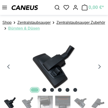
Zum Hauptinhalt springen
0,00 €*
Du hast 0 Produkte a
Shop
Zentralstaubsauger
Zentralstaubsauger Zubehör
Bürsten & Düsen
Bildergalerie überspringen