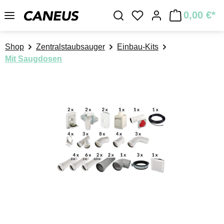
Zum Hauptinhalt springen
0,00 €*
Du hast 0 Produkte a
Shop
Zentralstaubsauger
Einbau-Kits
Mit Saugdosen
Bildergalerie überspringen