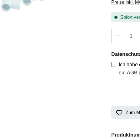
Preise inkl. 
Sofort ver
Produkt 
Datenschut
Ich habe
die
AGB
g
Zum Me
Produktnu