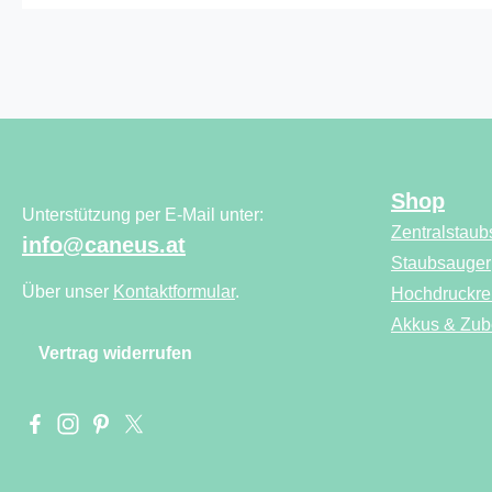
Shop
Unterstützung per E-Mail unter:
Zentralstaub
info@caneus.at
Staubsauger
Über unser
Kontaktformular
.
Hochdruckre
Akkus & Zub
Vertrag widerrufen
Besuche uns auf Facebook – öffnet in neuem Tab (externer L
Schau auf Instagram vorbei – öffnet in neuem Tab (extern
Lass dich auf Pinterest inspirieren – öffnet in neuem
Folge uns auf X – öffnet in neuem Tab (externer 