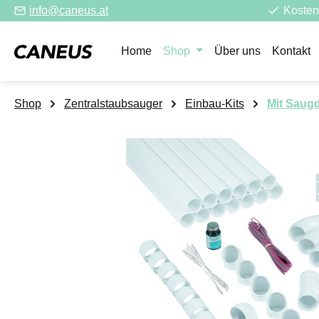
info@caneus.at
Kosten
m Hauptinhalt springen
Zur Suche springen
Zur Hauptnavigation springen
Home
Shop
Über uns
Kontakt
Shop
Zentralstaubsauger
Einbau-Kits
Mit Saug
Bildergalerie überspringen