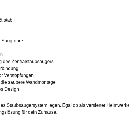
& stabil
r Saugrohre
em
g des Zentralstaubsaugers
erbindung
or Verstopfungen
r die saubere Wandmontage
es Design
ales Staubsaugersystem legen. Egal ob als versierter Heimwerke
gungslösung für dein Zuhause.