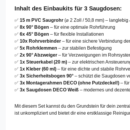
Inhalt des Einbaukits für 3 Saugdosen:
✅
15 m PVC Saugrohr
(⌀ 2 Zoll / 50,8 mm) – langlebig 
✅
8x 90° Bögen
– für eine optimale Rohrführung
✅
6x 45° Bögen
– für flexible Installationen
✅
10x Rohrverbinder
– für eine sichere Verbindung de
✅
5x Rohrklemmen
– zur stabilen Befestigung
✅
2x 90° Abzweiger
– für Verzweigungen im Rohrsyst
✅
1x Steuerkabel (20 m)
– zur elektrischen Ansteuerun
✅
1x Kleber (60 ml)
– für eine dichte und stabile Rohrv
✅
3x Sicherheitsbogen 90°
– schützt die Saugdosen v
✅
3x Montagerahmen DECO (ohne Putzdeckel!)
– fü
✅
3x Saugdosen DECO Weiß
– modernes und dezent
Mit diesem Set kannst du den Grundstein für dein zentr
ist unkompliziert und bietet dir eine erstklassige Reini