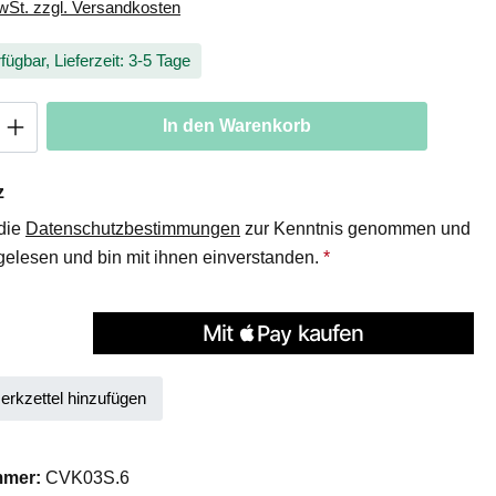
MwSt. zzgl. Versandkosten
fügbar, Lieferzeit: 3-5 Tage
Anzahl: Gib den gewünschten Wert ein oder
In den Warenkorb
z
 die
Datenschutzbestimmungen
zur Kenntnis genommen und
elesen und bin mit ihnen einverstanden.
*
rkzettel hinzufügen
mmer:
CVK03S.6