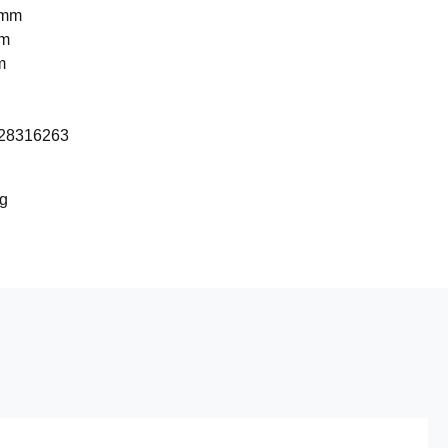
 mm
mm
m
28316263
kg