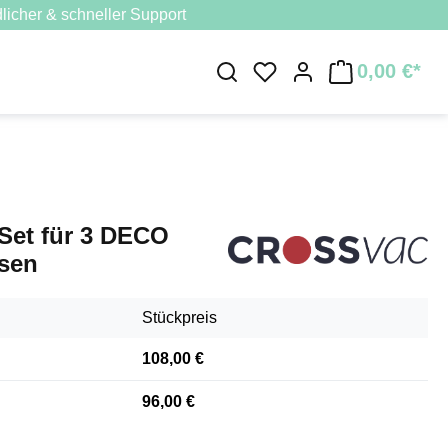
licher & schneller Support
0,00 €*
Du hast 0 Produkte au
Set für 3 DECO
sen
Stückpreis
108,00 €
96,00 €