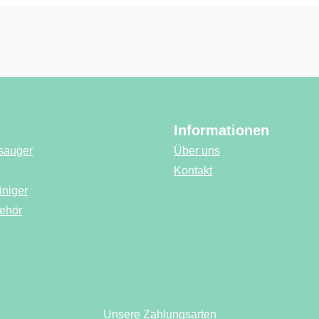
Informationen
sauger
Über uns
Kontakt
iniger
ehör
ink)
er Link)
 Tab (externer Link)
Link)
Unsere Zahlungsarten