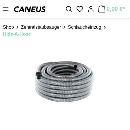
Zum Hauptinhalt springen
0,00 €*
Du hast 0 Produkte a
Shop
Zentralstaubsauger
Schlaucheinzug
Hide-A-Hose
Bildergalerie überspringen