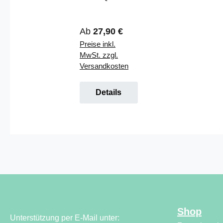
g ( Farbe:
für zentrale
Edelstahlopti
Staubsaugeranl
k )
Regulärer Preis:
Ab
27,90 €
agen Modernes
Preise inkl.
und stilvolles
MwSt. zzgl.
Design Passt
Versandkosten
auf alle
gängigen
Montagerahmen
Details
Abdeckrahmen
passend
verfügbar Die
DECO
Saugdosen
beschichtet,
stellen optisch
ein absolutes
Highlight da.
Shop
Der etwas
Unterstützung per E-Mail unter: