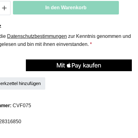
Anzahl: Gib den gewünschten Wert ein oder
In den Warenkorb
z
 die
Datenschutzbestimmungen
zur Kenntnis genommen und
elesen und bin mit ihnen einverstanden.
*
rkzettel hinzufügen
mmer:
CVF075
28316850