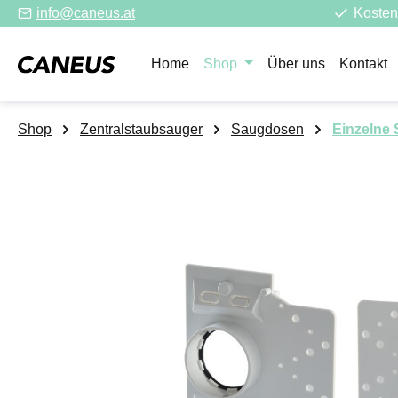
info@caneus.at
Kosten
m Hauptinhalt springen
Zur Suche springen
Zur Hauptnavigation springen
Home
Shop
Über uns
Kontakt
Shop
Zentralstaubsauger
Saugdosen
Einzelne
Bildergalerie überspringen