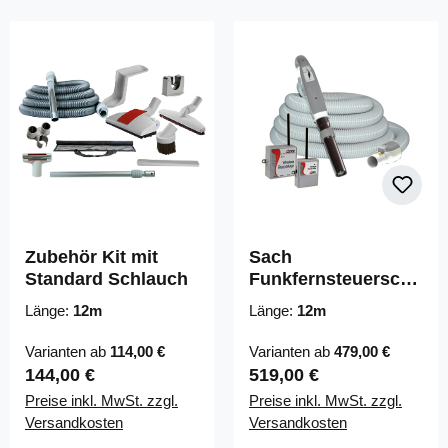
Zubehör Kit mit
Sach
Standard Schlauch
Funkfernsteuerschl
auch inkl. Sender
Länge:
12m
Länge:
12m
für Kehrleiste
Varianten ab
114,00 €
Varianten ab
479,00 €
Regulärer Preis:
Regulärer Preis:
144,00 €
519,00 €
Preise inkl. MwSt. zzgl.
Preise inkl. MwSt. zzgl.
Versandkosten
Versandkosten