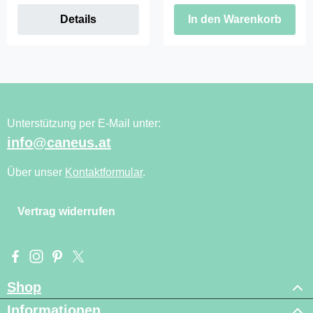
Details
In den Warenkorb
Unterstützung per E-Mail unter:
info@caneus.at
Über unser
Kontaktformular
.
Vertrag widerrufen
Besuche uns auf Facebook – öffnet in neuem Tab (externer Li
Schau auf Instagram vorbei – öffnet in neuem Tab (externe
Lass dich auf Pinterest inspirieren – öffnet in neuem T
Folge uns auf X – öffnet in neuem Tab (externer L
Shop
Informationen