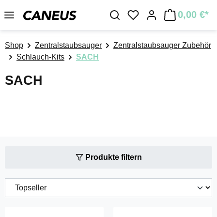
Zum Hauptinhalt springen
0,00 €*
Du hast 0 Produkte a
Shop
Zentralstaubsauger
Zentralstaubsauger Zubehör
Schlauch-Kits
SACH
SACH
Produkte filtern